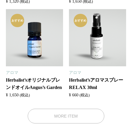
Hildegard Monastery
¥
1,320
¥
1,650
(税込)
(税込)
おすすめ
おすすめ
アロマ
アロマ
Herbalist’sオリジナルブレ
Herbalist’sアロマスプレー
ンドオイルAngus’s Garden
RELAX 30ml
¥
1,650
¥
660
(税込)
(税込)
MORE ITEM